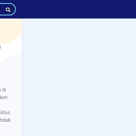
i
 di
kan
itus.
tidak