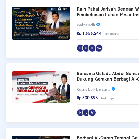
Raih Pahal Jariyah Dengan W
Pembebasan Lahan Pesantre
Khairukum Ikhwan
Wakaf Baik
Rp 1.555.244
terkumpul
E
S
H
15+
Bersama Ustadz Abdul Soma
Dukung Gerakan Berbagi Al-
Untuk Santri Di Pelosok Nege
Ruang Baik Bersama
Rp 300.895
terkumpul
N
J
W
Berbagi Al-Quran Terangi Ge