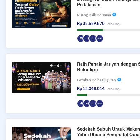
Pedalaman
Ruang Baik Bersama
Rp 32.689.870
terkumpul
M
I
L
253+
Raih Pahala Jariyah dengan
Buku Iqro
Gerakan Berbagi Quran
Rp 13.048.014
terkumpul
J
A
L
150+
Sedekah Subuh Untuk Makan 
Yatim Dhuafa Penghafal Qur