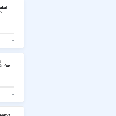
akaf
n
∞
d
Qur’an
ri
∞
lapnya