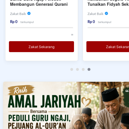
Membangun Generasi Qurani
Tunaikan Fidyah Sek
Zakat Baik
Zakat Baik
Rp 0
Rp 0
terkumpul
terkumpul
∞
Zakat Sekarang
Zakat Sekara