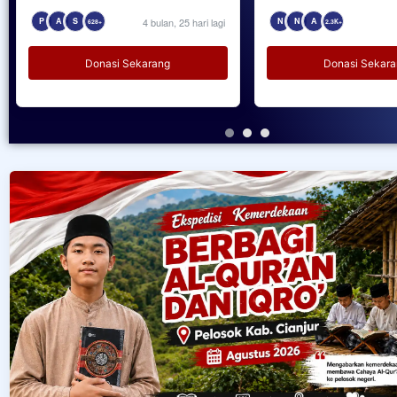
P
A
S
4 bulan, 25 hari lagi
N
N
A
628+
2.3K+
Donasi Sekarang
Donasi Sekar