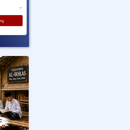
R
I
A
4 bulan, 25 hari lagi
135+
∞
I
Donasi Sekarang
ang