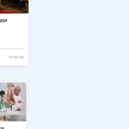
ngga
25 hari lagi
Tunaikan Zakat Maal, Bersihkan
Zakat P
ba,