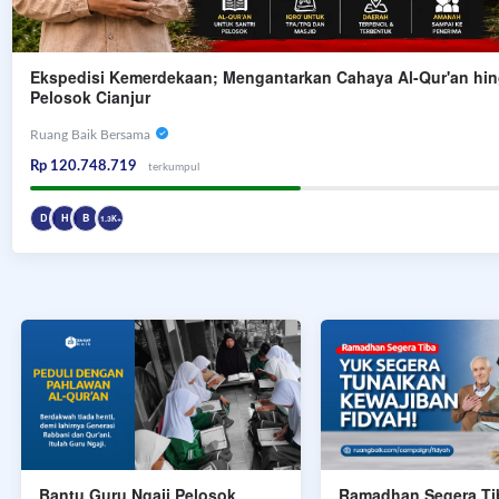
Ekspedisi Kemerdekaan; Mengantarkan Cahaya Al-Qur'an hi
Pelosok Cianjur
Ruang Baik Bersama
Rp 120.748.719
terkumpul
D
H
B
1.3K+
Bantu Guru Ngaji Pelosok
Ramadhan Segera Ti