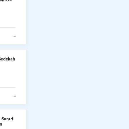
∞
 Sedekah
∞
Santri
an