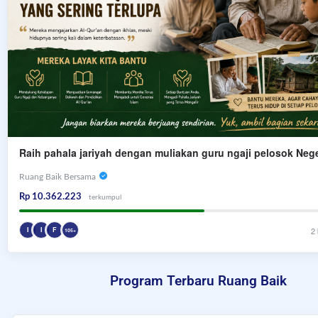
Raih pahala jariyah dengan muliakan guru ngaji pelosok Nege
Ruang Baik Bersama
Rp 10.362.223
terkumpul
I
I
F
2 
105+
Program Terbaru Ruang Baik