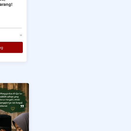
Harta, Ringankan Sesama
Profesi)
arang!
Ruang Baik Bersama
Zakat Bai
Rp 1.045.300
terkumpul
Rp 0
ter
M
G
A
4+
∞
∞
Zakat Sekarang
ng