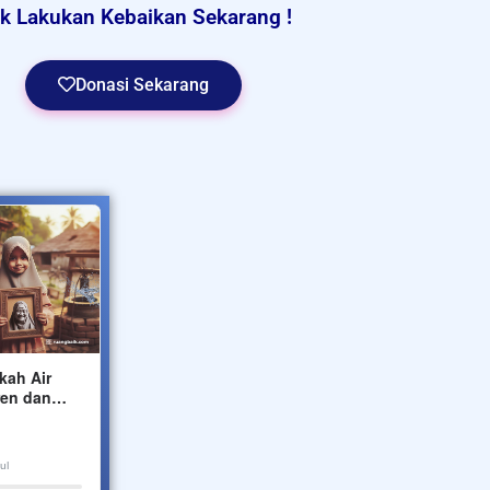
k Lakukan Kebaikan Sekarang !
Donasi Sekarang
Patungan Sedekah Makan
kah Air
Wujudk
Santri Penghafal Quran
ren dan
Quran m
Tua As
Ruang Baik Bersama
Ruang Bai
Rp 11.118.692
terkumpul
Rp 500.
ul