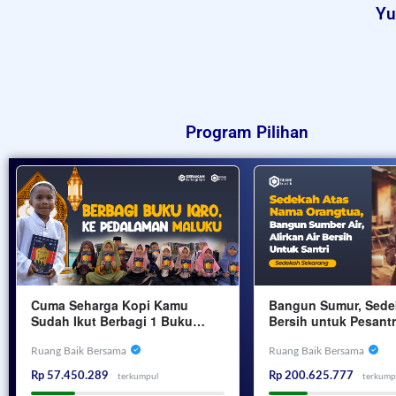
Yu
Program Pilihan
Cuma Seharga Kopi Kamu
Bangun Sumur, Sede
Sudah Ikut Berbagi 1 Buku
Bersih untuk Pesant
IQRO Untuk Santri Di Pelosok
Masjid di Pedalaman
Negeri
Ruang Baik Bersama
Ruang Baik Bersama
Rp 57.450.289
Rp 200.625.777
terkumpul
terkump