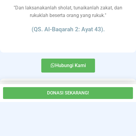
"Dan laksanakanlah sholat, tunaikanlah zakat, dan
rukuklah beserta orang yang rukuk."
(QS. Al-Baqarah 2: Ayat 43).
Hubungi Kami
Ikuti kami di
DONASI SEKARANG!
Home
Donasi
Profile RB
Zakat
Login
© 2023 Yayasan Ruang Baik Bersama