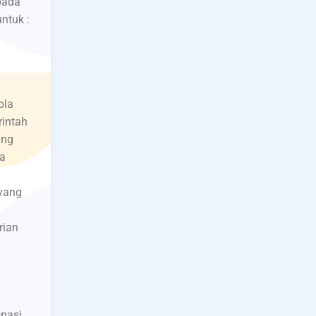
epada
ntuk :
ola
rintah
ang
na
 yang
rian
onasi