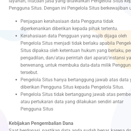
layanan, fitur,dan jasa yang ditawarkan Pengelola Situs k
Pengguna Situs. Dengan ini Pengelola Situs berkewajiban u
Penjagaan kerahasiaan data Pengguna tidak
diperkenankan diberikan kepada pihak tertentu.
Kerahasiaan data Pengguan yang wajib dijaga oleh
Pengelola Situs menjadi tidak berlaku apabila Pengel
Situs dipaksa oleh ketentuan hukum yang berlaku, pe
pengadilan, dan/atau perintah dari aparat/instansi y
berwenang, untuk membuka data-data milik Penggu
tersebut.
Pengelola Situs hanya bertanggung jawab atas data
diberikan Pengguna Situs kepada Pengelola Situs.
Pengelola Situs tidak bertanggung jawab atas pembe
atau pertukaran data yang dilakukan sendiri antar
Pengguna Situs
Kebijakan Pengembalian Dana
Saat berdonasi, pastikan data anda sudah benar, karena d