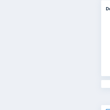
D

T
Se
Ba
si
In
Am
Mu
Na
ke