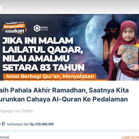
aih Pahala Akhir Ramadhan, Saatnya Kita
urunkan Cahaya Al-Quran Ke Pedalaman
mpaign on Drafts
 0
terkumpul dari
Rp 250.000.000
onasi
sudah bera