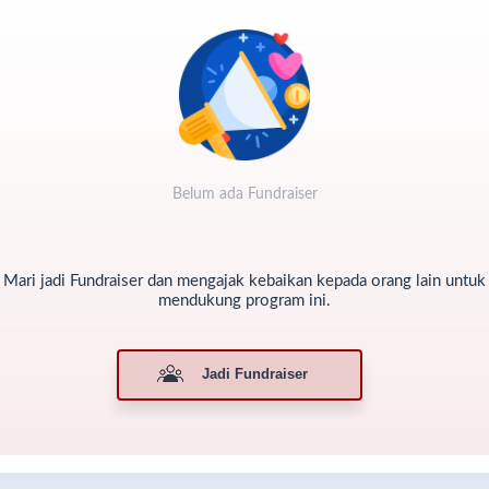
madhan telah tiba.
lan saat Al-Qur’an diturunkan, doa-doa diangkat, dan pintu
punan dibuka selebar-lebarnya.
mun di saat kita menyiapkan mushaf terbaik di rumah,
masih ada
udara kita yang menyambut Ramadhan tanpa Al-Qur’an di tangan
.
ak-anak yang ingin belajar mengaji harus bergantian satu mushaf
tuk banyak orang.
Belum ada Fundraiser
ang tua yang ingin menutup usia dengan tilawah, hanya bisa
natap mushaf yang sudah rusak.
ra mualaf yang baru mengenal Islam, belajar dengan huruf yang
Mari jadi Fundraiser dan mengajak kebaikan kepada orang lain untuk
aris tak terbaca.
mendukung program ini.
gi mereka,
satu mushaf adalah harapan
.
n hari ini, harapan itu bisa datang melalui tangan kita.
Jadi Fundraiser