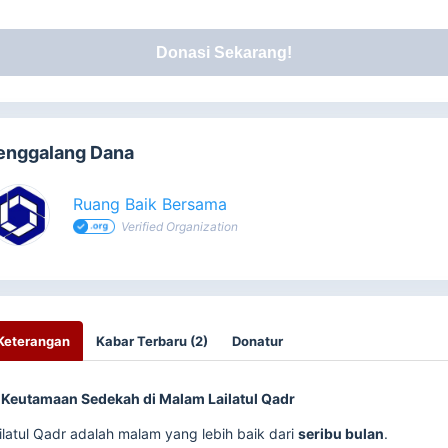
Donasi Sekarang!
enggalang Dana
Ruang Baik Bersama
Verified Organization
Keterangan
Kabar Terbaru (2)
Donatur

Keutamaan Sedekah di Malam Lailatul Qadr
ilatul Qadr adalah malam yang lebih baik dari
seribu bulan
.