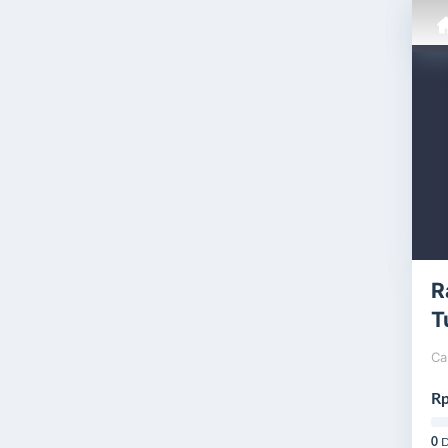
R
T
Ca
Rp
0
D