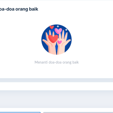
oa-doa orang baik
 Ramadhan Tak Akan Terulang, Tapi Pahalanya Bisa
erus Mengalir
Menanti doa-doa orang baik
tiap huruf Al-Qur’an bernilai pahala.
yangkan jika huruf itu dibaca dari mushaf yang kita hadiahkan—
ang dan malam, sepanjang Ramadhan, bahkan setelahnya.
ilah
pahala jariyah
.
al yang terus hidup, meski kita telah tiada.
ngkin kita tak pernah bertemu mereka.
mun setiap doa yang terlantun dari mushaf itu,
akan menyebut
baikan kita di hadapan Allah
.