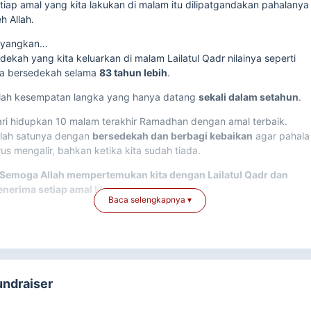
tiap amal yang kita lakukan di malam itu dilipatgandakan pahalanya
eh Allah.
ayangkan…
dekah yang kita keluarkan di malam Lailatul Qadr nilainya seperti
ta bersedekah selama
83 tahun lebih
.
ilah kesempatan langka yang hanya datang
sekali dalam setahun
.
ri hidupkan 10 malam terakhir Ramadhan dengan amal terbaik.
lah satunya dengan
bersedekah dan berbagi kebaikan
agar pahala
rus mengalir, bahkan ketika kita sudah tiada.
Semoga Allah mempertemukan kita dengan Lailatul Qadr dan
nerima setiap amal kita.
Baca selengkapnya ▾
erbagi Qur’an, Menyalakan Cahaya Iman di Bulan
enuh Ampunan
undraiser
ahaya Ramadhan Dimulai dari Satu Mushaf yang
ita Berikan