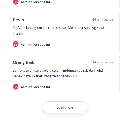
Quran dengan ala kadarnya. Al-Quran yang mereka miliki
Aaminn-kan doa ini
sudah sangat usang, robek, dan halamannya mengelupas.
Erwin
14 jam yang lalu
Ya Allah lapangkan lah rezeki saya. Majukan usaha yg saya
jalanin
Aaminn-kan doa ini
Orang Baik
14 jam yang lalu
semoga ayah saya selalu dalam lindungan ya rab dan roh2
nenek2 atau kakek yang telah terdahulu
Aaminn-kan doa ini
Sejak 2020, Ruang Baik dan Zakat Baik telah menginisasi
gerakan Berbagi Al Quran untuk anak-anak dan para santri
Load more
penghafal Al Quran di pedalaman di seluruh wilayah
Indonesia untuk mengentaskan buta huruf Al-Quran.
Fasilitas Al-Qur’an gratis ini ditujukan untuk memberikan