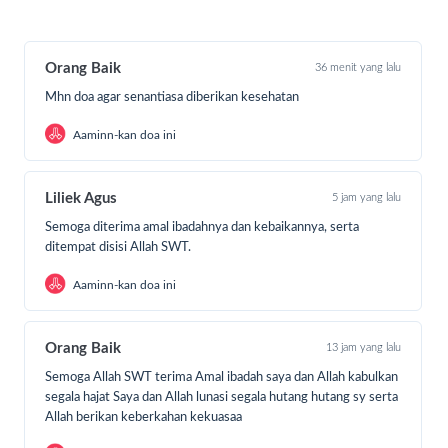
Orang Baik
36 menit yang lalu
Mhn doa agar senantiasa diberikan kesehatan
Aaminn-kan doa ini
Liliek Agus
5 jam yang lalu
Semoga diterima amal ibadahnya dan kebaikannya, serta
ditempat disisi Allah SWT.
Aaminn-kan doa ini
Orang Baik
13 jam yang lalu
Semoga Allah SWT terima Amal ibadah saya dan Allah kabulkan
Namun, nasib berkata lain untuk adik-adik kita di pesantren
segala hajat Saya dan Allah lunasi segala hutang hutang sy serta
pelosok Indonesia. Santri-santri penghafal Al-Quran ini
Allah berikan keberkahan kekuasaa
masih banyak yang harus menghafalkan dan belajar Al-