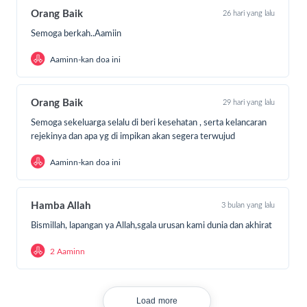
disedekahkan yang akan menjadi bekal kita nanti.
Orang Baik
26 hari yang lalu
Mari... ambil peluang amal ini
Semoga berkah..Aamiin
insyaAllah akan senantiasa DIDO’AKAN oleh Para
santri Penghafal Al-Qur’an setiap hari.
Aaminn-kan doa ini
“Barangsiapa yang
memberi makan
kepada
seorang mukmin hingga membuatnya kenyang dari
Orang Baik
29 hari yang lalu
rasa lapar, maka Allah akan memasukkannya ke
dalam salah satu pintu surga yang tidak dimasuki
Semoga sekeluarga selalu di beri kesehatan , serta kelancaran
oleh
orang lain
.” (HR. Thabrani)
rejekinya dan apa yg di impikan akan segera terwujud
Aaminn-kan doa ini
Mari cari berkah dari santri dengan sedekah jariyah biaya
pendidikan mereka dengan cara:
Hamba Allah
3 bulan yang lalu
Klik DONASI SEKARANG;
Bismillah, lapangan ya Allah,sgala urusan kami dunia dan akhirat
Masukkan nominal donasi;
2 Aaminn
Pilih Metode Pembayaran;
Segera transfer sesuai nominal donasi
Load more