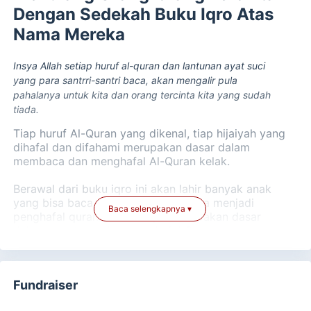
Dengan Sedekah Buku Iqro Atas
Nama Mereka
Insya Allah setiap huruf al-quran dan lantunan ayat suci
yang para santrri-santri baca, akan mengalir pula
pahalanya untuk kita dan orang tercinta kita yang sudah
tiada.
Tiap huruf Al-Quran yang dikenal, tiap hijaiyah yang
dihafal dan difahami merupakan dasar dalam
membaca dan menghafal Al-Quran kelak.
Berawal dari buku iqro ini akan lahir banyak anak
yang bisa baca Al-Quran bahkan bisa menjadi
Baca selengkapnya ▾
penghafal quran...karena iqro merupakan dasar
dalam membaca dan menghafal Quran.
Fundraiser