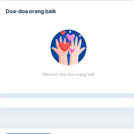
anak hanya sebatas hingga wafatnya.
Doa-doa orang baik
Mari doakan orang tua kita semoga yang masih hidup Allah
panjangkan umurnya dan sehatkan selalu, jika sudah wafat
semoga Allah lapang dan terangkan alam kuburnya serta di
jauhkan dari azab kubur. Aamiin
“Wahai Rasulullah, ibuku meninggal dan ketika itu aku tidak
hadir. Apakah dia mendapat aliran pahala jika aku
bersedekah harta atas nama beliau? Nabi SAW menjawab ;
“Ya.” (H.R. Bukhari)
Menanti doa-doa orang baik