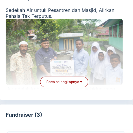
Sedekah Air untuk Pesantren dan Masjid,
Alirkan
Pahala Tak Terputus.
Baca selengkapnya ▾
Air adalah kebutuhan dasar makhluk hidup yang
berperan paling penting dalam kehidupan. Tanpa
air, mustahil bagi makhluk hidup untuk bertahan,
termasuk manusia.
Fundraiser (3)
Pada hakikatnya, kita berhak mendapatkan air
tanpa mengeluarkan biaya sepeser pun. Namun
kenyataannya, banyak anak-anak dan saudara-