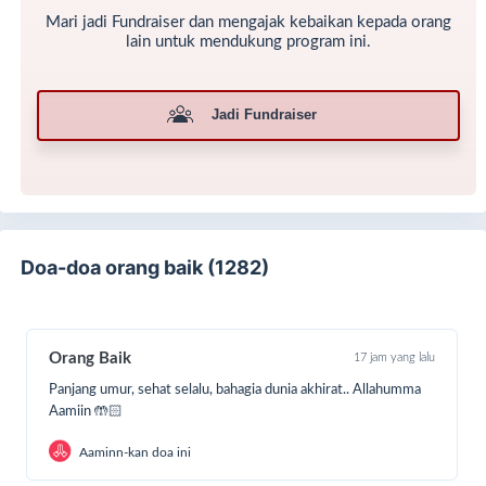
Mari jadi Fundraiser dan mengajak kebaikan kepada orang
lain untuk mendukung program ini.
Jadi Fundraiser
SahabatBaik, salah satu Sedekah Jariyah yang
Doa-doa orang baik (1282)
pahalanya tak terputus adalah mengalirkan air.
Manfaat air terus dirasakan dan dipakai jamaah
masjid dan santri di pondok pesantren. Sungguh
manfaatnya tak pernah berhenti.
Orang Baik
17 jam yang lalu
Pada program ini kami Yayasan Ruang Baik
Panjang umur, sehat selalu, bahagia dunia akhirat.. Allahumma
Bersama akan fokus pada program pengadaan
Aamiin 🤲🏻
sarana air bersih dalam bentuk pembuatan sumur
Aaminn-kan doa ini
gali, pipanisasi, pembuatan penampungan, dan
pengeboran sumur.