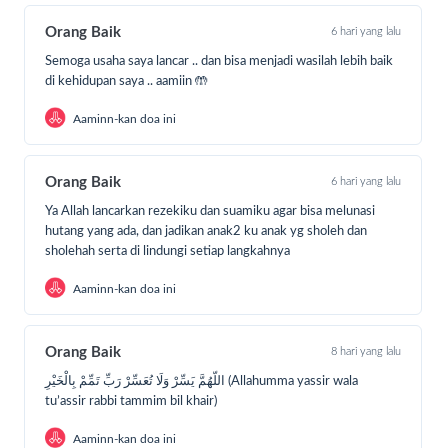
Dari Jabir, dia berkata; Barangsiapa menggali air,
Orang Baik
6 hari yang lalu
maka tiada meminum darinya mahluk hidup dari
Semoga usaha saya lancar .. dan bisa menjadi wasilah lebih baik
bangsa jin, manusia, dan burung kecuali Allah akan
di kehidupan saya .. aamiin 🤲
memberinya pahala di hari kiamat.
(HR Bukhari Muslim).
Aaminn-kan doa ini
Mari cari berkah dari santri dengan sedekah jariyah dengan
Orang Baik
6 hari yang lalu
cara:
Ya Allah lancarkan rezekiku dan suamiku agar bisa melunasi
Klik DONASI SEKARANG;
hutang yang ada, dan jadikan anak2 ku anak yg sholeh dan
sholehah serta di lindungi setiap langkahnya
Masukkan nominal donasi;
Aaminn-kan doa ini
Pilih Metode Pembayaran;
Segera transfer sesuai nominal donasi
Orang Baik
8 hari yang lalu
Insya Allah menjadi pahala jariyah dan membukakan pintu
اللّهُمَّ يَسِّرْ وَلَا تُعَسِّرْ رَبِّ تَمِّمْ بِالْخَيْرِ (Allahumma yassir wala
rezeki yang lebih besar lagi. Aamiin.
tu’assir rabbi tammim bil khair)
Salam,
Aaminn-kan doa ini