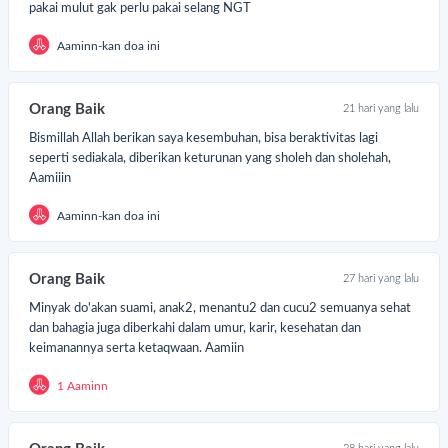
pakai mulut gak perlu pakai selang NGT
madhan adalah bulan terbaik untuk berbagi.
lan ketika setiap kebaikan dilipatgandakan.
Aaminn-kan doa ini
ngan biarkan guru ngaji terus berjuang sendiri.
ri kita kuatkan mereka—sebagaimana mereka telah menguatkan
Orang Baik
21 hari yang lalu
an kita dan anak-anak kita.
Bismillah Allah berikan saya kesembuhan, bisa beraktivitas lagi

Klik “Donasi Sekarang”
seperti sediakala, diberikan keturunan yang sholeh dan sholehah,
 Jadilah bagian dari kepedulian untuk pejuang Qur’an
Aamiiin
emoga Allah membalas setiap kebaikan dengan
Aaminn-kan doa ini
hala berlipat,
Orang Baik
27 hari yang lalu
njadikannya penolong di hari akhir,
n menguatkan langkah para guru ngaji yang ikhlas mengabdi.
Minyak do'akan suami, anak2, menantu2 dan cucu2 semuanya sehat
dan bahagia juga diberkahi dalam umur, karir, kesehatan dan
ang Baik
keimanannya serta ketaqwaan. Aamiin
1 Aaminn