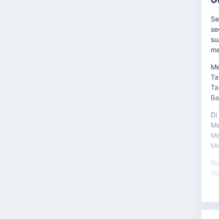
Se
se
su
me
Me
Ta
Ta
Ba
Di
Me
Me
Me
Na
di

Di