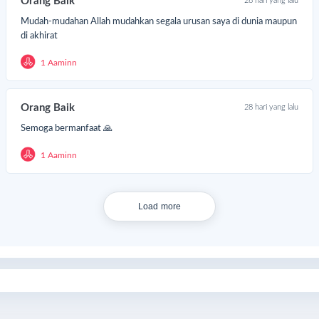
Orang Baik
28 hari yang lalu
Mudah-mudahan Allah mudahkan segala urusan saya di dunia maupun
di akhirat
1 Aaminn
Orang Baik
28 hari yang lalu
Semoga bermanfaat 🙏
1 Aaminn
Load more