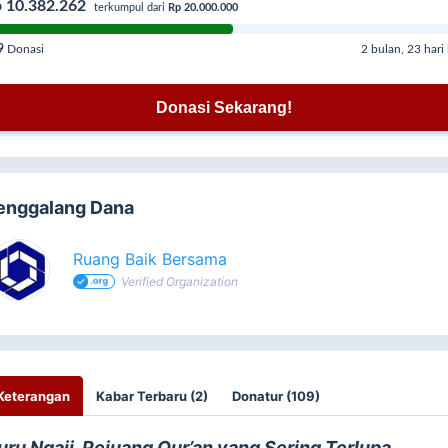
 10.382.262
terkumpul dari
Rp 20.000.000
9
Donasi
2 bulan, 23 hari 
Donasi Sekarang!
enggalang Dana
Ruang Baik Bersama
Verified Organization
Keterangan
Kabar Terbaru (2)
Donatur (109)
uru Ngaji, Pejuang Qur’an yang Sering Terlupa