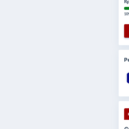
Rp
10
P
G