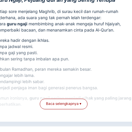
tiap sore menjelang Maghrib, di surau kecil dan rumah-rumah
derhana, ada suara yang tak pernah lelah terdengar:
ara
guru ngaji
membimbing anak-anak mengeja huruf hijaiyah,
mperbaiki bacaan, dan menanamkan cinta pada Al-Qur’an.
reka hadir dengan ikhlas.
npa jadwal resmi.
npa gaji yang pasti.
hkan sering tanpa imbalan apa pun.
 bulan Ramadhan, peran mereka semakin besar.
ngajar lebih lama.
ndampingi lebih sabar.
njadi penjaga iman bagi generasi penerus bangsa.
mun ironisnya,
guru ngaji sering menjadi pihak yang paling jarang
perhatikan
.
Baca selengkapnya ▾
 Guru Ngaji: Pejuang Qur’an di Garis Terdepan
 pelosok negeri, banyak guru ngaji yang: