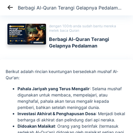
Berbagi Al-Quran Terangi Gelapnya Pedalam...
dengan 100rb anda sudah bantu mereka
melek baca Quran
Berbagi Al-Quran Terangi
Gelapnya Pedalaman
Berikut adalah rincian keuntungan bersedekah mushaf Al-
Qur'an:
Pahala Jariyah yang Terus Mengalir
: Selama mushaf
digunakan untuk membaca, mempelajari, atau
menghafal, pahala akan terus mengalir kepada
pemberi, bahkan setelah meninggal dunia.
Investasi Akhirat & Penghapusan Dosa
: Menjadi bekal
berharga di akhirat dan pelindung dari api neraka.
Didoakan Malaikat
: Orang yang berinfak (termasuk
sedekah Al-Qur'an) didoakan oleh malaikat setiap pagi