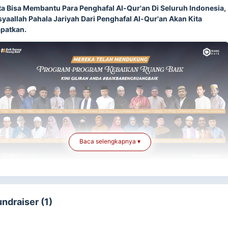
ta Bisa Membantu Para Penghafal Al-Qur'an Di Seluruh Indonesia,
syaallah Pahala Jariyah Dari Penghafal Al-Qur'an Akan Kita
patkan.
Baca selengkapnya ▾
ergerak Bersama Hapus Buta Huruf Al-Quran
engan menebar mushaf Al-Quran ke seluruh
undraiser (1)
elosok Indonesia
r'an Untuk Indonesia (Hadirkan Qur'an yang Layak Untuk Para