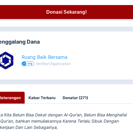
Donasi Sekarang!
enggalang Dana
Ruang Baik Bersama
Verified Organization
Keterangan
Kabar Terbaru
Donatur (271)
ka Kita Belum Bisa Dekat dengan Al-Qur’an, Belum Bisa Menghafal
-Qur'an, bahkan memuliakannya Karena Terlalu Sibuk Dengan
kerjaan Dan Lain Sebagainya,