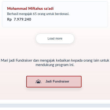
ntri Yatim Penghafal Qur'an).
Mohammad Miftahus sa'adi
Berhasil mengajak 65 orang untuk berdonasi.
Rp 7.979.240
Load more
Mari jadi Fundraiser dan mengajak kebaikan kepada orang lain untuk
mendukung program ini.
Jadi Fundraiser
jak 2020, Ruang Baik telah menginisasi gerakan Berbagi Al Quran
tuk anak-anak dan para santri penghafal Al Quran di pedalaman di
luruh wilayah Indonesia untuk mengentaskan buta huruf Al-Quran.