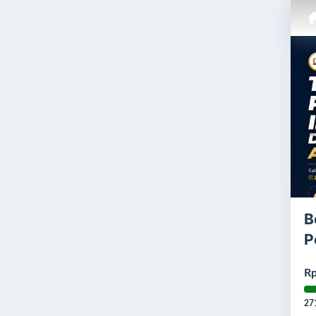
B
P
Rp
27