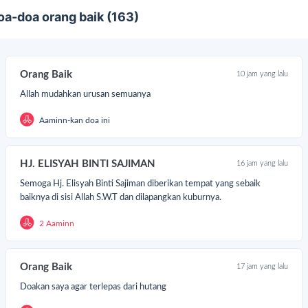
 Quran dibagikan secara gratis, karena kita tau kebutuhan
oa-doa orang baik (163)
rhadap Al Quran yang layak di wilayah pedalaman sangat tinggi,
pi ketersediaannya sangatlah terbatas.
Orang Baik
10 jam yang lalu
Allah mudahkan urusan semuanya
Aaminn-kan doa ini
HJ. ELISYAH BINTI SAJIMAN
16 jam yang lalu
Semoga Hj. Elisyah Binti Sajiman diberikan tempat yang sebaik
baiknya di sisi Allah S.W.T dan dilapangkan kuburnya.
2 Aaminn
Orang Baik
17 jam yang lalu
Doakan saya agar terlepas dari hutang