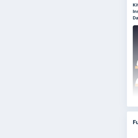
Ki
In
Da
B
d
F
p
Qu