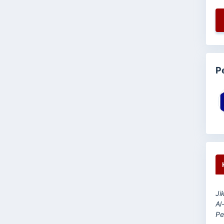
P
Ji
Al
Pe